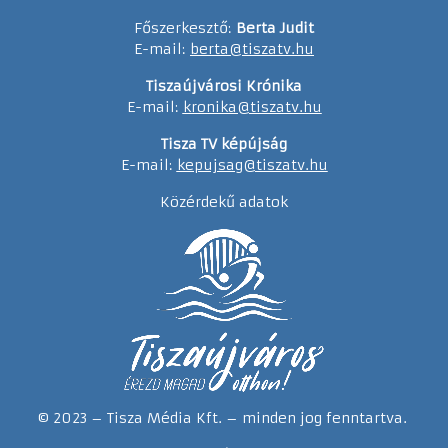
Főszerkesztő:
Berta Judit
E-mail:
berta@tiszatv.hu
Tiszaújvárosi Krónika
E-mail:
kronika@tiszatv.hu
Tisza TV képújság
E-mail:
kepujsag@tiszatv.hu
Közérdekű adatok
© 2023 – Tisza Média Kft. – minden jog fenntartva.