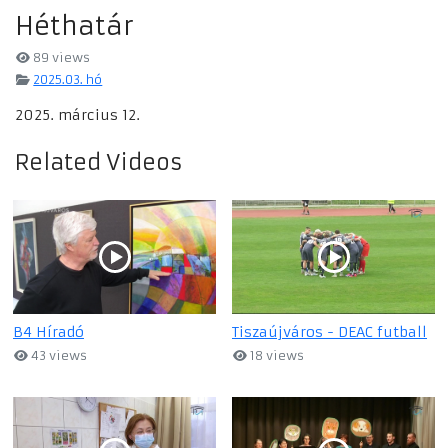
Héthatár
89 views
2025.03. hó
2025. március 12.
Related Videos
B4 Híradó
Tiszaújváros - DEAC futball
43 views
18 views