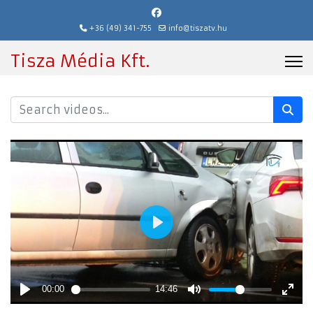
+36 (49) 341-755
info@tiszatv.hu
Tisza Média Kft.