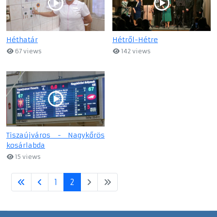
Héthatár
Hétről-Hétre
67 views
142 views
Tiszaújváros - Nagykőrös
kosárlabda
15 views
1
2