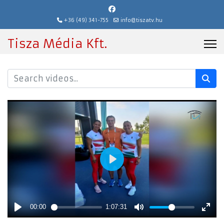
+36 (49) 341-755
info@tiszatv.hu
Tisza Média Kft.