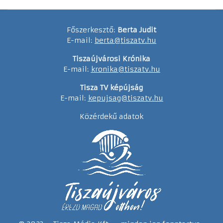
Főszerkesztő:
Berta Judit
E-mail:
berta@tiszatv.hu
Tiszaújvárosi Krónika
E-mail:
kronika@tiszatv.hu
Tisza TV képújság
E-mail:
kepujsag@tiszatv.hu
Közérdekű adatok