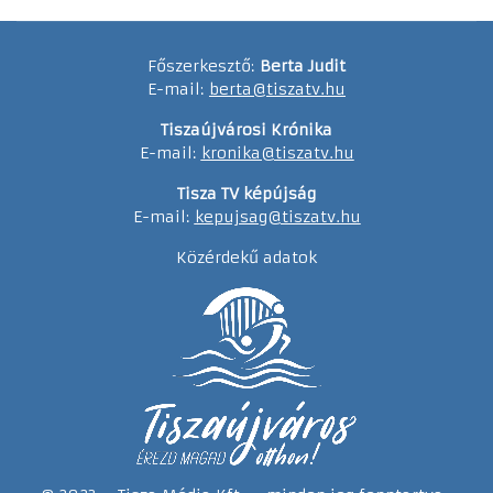
Főszerkesztő:
Berta Judit
E-mail:
berta@tiszatv.hu
Tiszaújvárosi Krónika
E-mail:
kronika@tiszatv.hu
Tisza TV képújság
E-mail:
kepujsag@tiszatv.hu
Közérdekű adatok