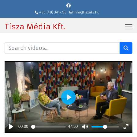
+36 (49) 341-755
info@tiszatv.hu
Tisza Média Kft.