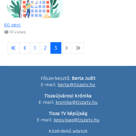
60 perc
10 views
1
2
3
Főszerkesztő:
Berta Judit
E-mail:
berta@tiszatv.hu
Tiszaújvárosi Krónika
E-mail:
kronika@tiszatv.hu
Tisza TV képújság
E-mail:
kepujsag@tiszatv.hu
Közérdekű adatok