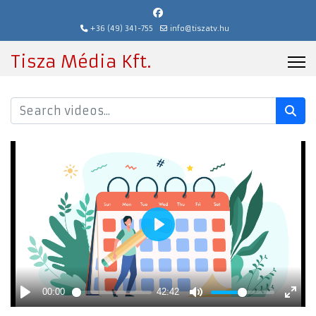
+36 (49) 341-755
info@tiszatv.hu
Tisza Média Kft.