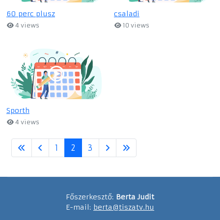
60 perc plusz
csaladi
4 views
10 views
Sporth
4 views
1
2
3
Főszerkesztő:
Berta Judit
E-mail:
berta@tiszatv.hu