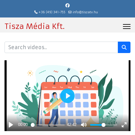
+36 (49) 341-755
info@tiszatv.hu
Tisza Média Kft.