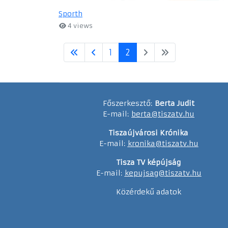
Sporth
4 views
1
2
Főszerkesztő:
Berta Judit
E-mail:
berta@tiszatv.hu
Tiszaújvárosi Krónika
E-mail:
kronika@tiszatv.hu
Tisza TV képújság
E-mail:
kepujsag@tiszatv.hu
Közérdekű adatok