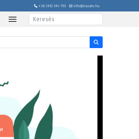
+36 (49) 341-755
info@tiszatv.hu
Keresés