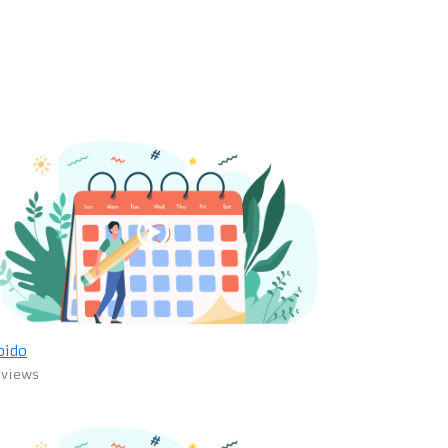
pido
 views