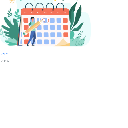
perc
 views