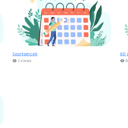
Sportpercek
60 
2 views
8