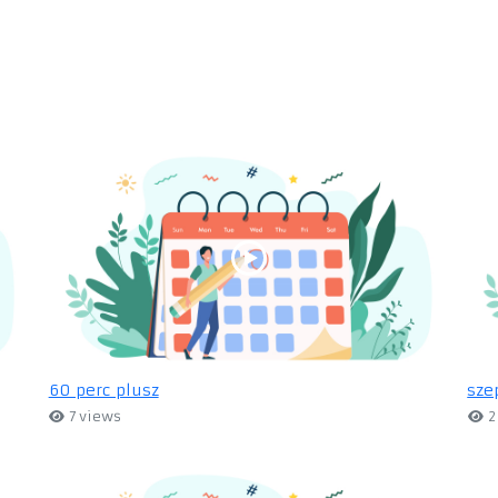
60 perc plusz
sze
7 views
2