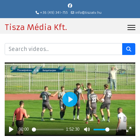
+36 (49) 341-755
info@tiszatv.hu
Tisza Média Kft.