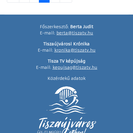
Főszerkesztő:
Berta Judit
E-mail:
berta@tiszatv.hu
Tiszaújvárosi Krónika
E-mail:
kronika@tiszatv.hu
Tisza TV képújság
E-mail:
kepujsag@tiszatv.hu
Közérdekű adatok