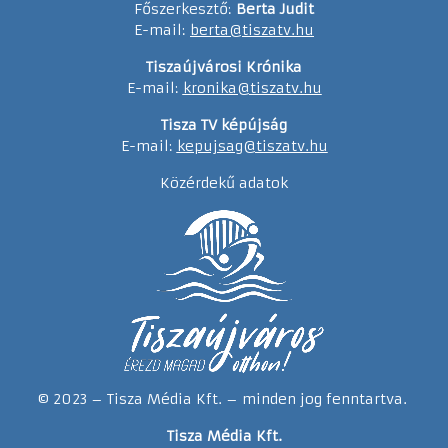
Főszerkesztő:
Berta Judit
E-mail:
berta@tiszatv.hu
Tiszaújvárosi Krónika
E-mail:
kronika@tiszatv.hu
Tisza TV képújság
E-mail:
kepujsag@tiszatv.hu
Közérdekű adatok
© 2023 – Tisza Média Kft. – minden jog fenntartva.
Tisza Média Kft.