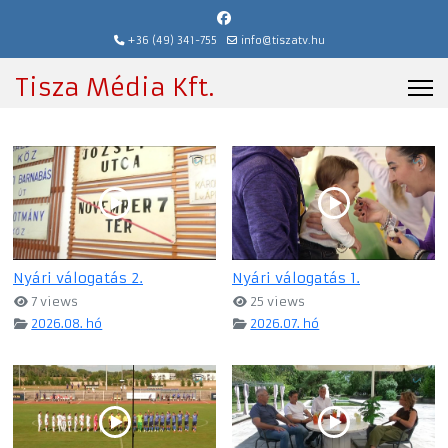
+36 (49) 341-755
info@tiszatv.hu
Tisza Média Kft.
Nyári válogatás 2.
Nyári válogatás 1.
7 views
25 views
2026.08. hó
2026.07. hó