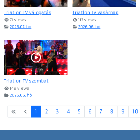
Triatlon TV válogatás
Triatlon TV vasárnap
71 views
117 views
2026.07. hó
2026.06. hó
Triatlon TV szombat
149 views
2026.06. hó
1
2
3
4
5
6
7
8
9
10