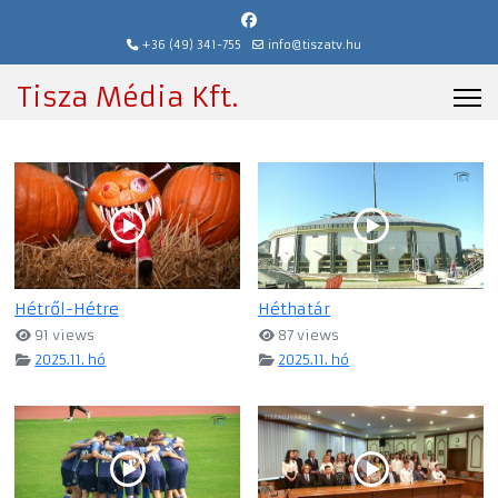
+36 (49) 341-755
info@tiszatv.hu
Tisza Média Kft.
Hétről-Hétre
Héthatár
91 views
87 views
2025.11. hó
2025.11. hó