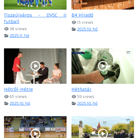
Tiszaújváros - DVSC II
B4 Híradó
futball
15 views
38 views
2025.10. hó
2025.11. hó
Hétről-Hétre
Héthatár
65 views
59 views
2025.10. hó
2025.10. hó