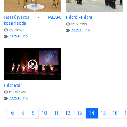
Tiszaújváros - MEAFC
Hétről-Hétre
kosárlabda
69 views
25 views
2025.10. hó
2025.10. hó
Héthatár
152 views
2025.10. hó
9
10
11
12
13
14
15
16
1