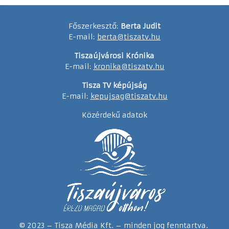
Főszerkesztő:
Berta Judit
E-mail:
berta@tiszatv.hu
Tiszaújvárosi Krónika
E-mail:
kronika@tiszatv.hu
Tisza TV képújság
E-mail:
kepujsag@tiszatv.hu
Közérdekű adatok
© 2023 – Tisza Média Kft. – minden jog fenntartva.