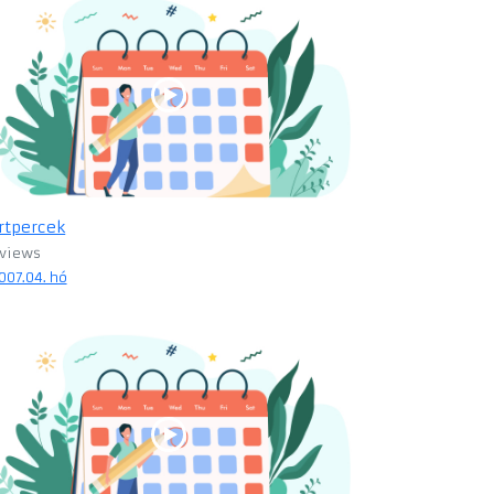
rtpercek
 views
007.04. hó