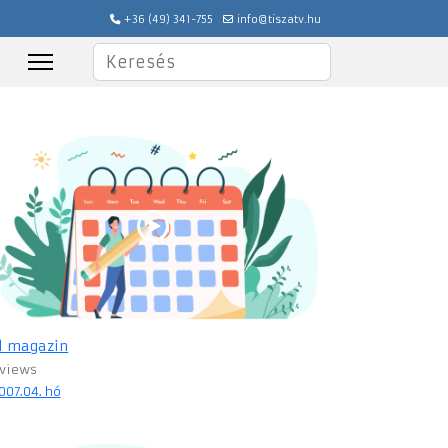
+36 (49) 341-755
info@tiszatv.hu
Keresés
il magazin
 views
007.04. hó