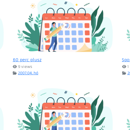
60 perc plusz
Spo
9 views
1
2007.04. hó
2