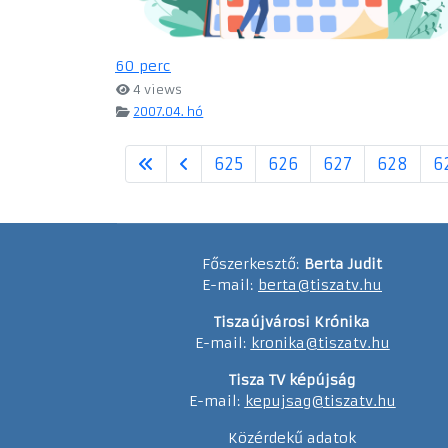
60 perc
4 views
2007.04. hó
625
626
627
628
6
Főszerkesztő:
Berta Judit
E-mail:
berta@tiszatv.hu
Tiszaújvárosi Krónika
E-mail:
kronika@tiszatv.hu
Tisza TV képújság
E-mail:
kepujsag@tiszatv.hu
Közérdekű adatok