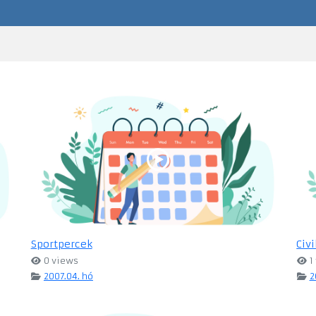
Sportpercek
Civ
0 views
1
2007.04. hó
2