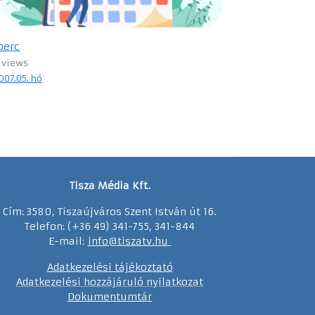
perc
 views
007.05. hó
Tisza Média Kft.
Cím: 3580, Tiszaújváros Szent István út 16.
Telefon: (+36 49) 341-755, 341-844
E-mail:
info@tiszatv.
h
u
Adatkezelési tájékoztató
Adatkezelési hozzájáruló nyilatkozat
Dokumentumtár