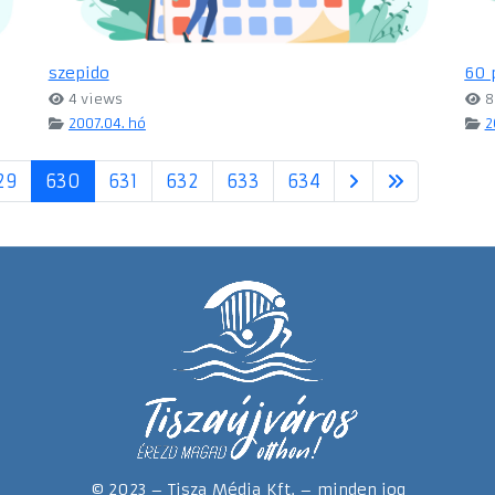
szepido
60 
4 views
8
2007.04. hó
2
29
630
631
632
633
634
© 2023 – Tisza Média Kft. – minden jog