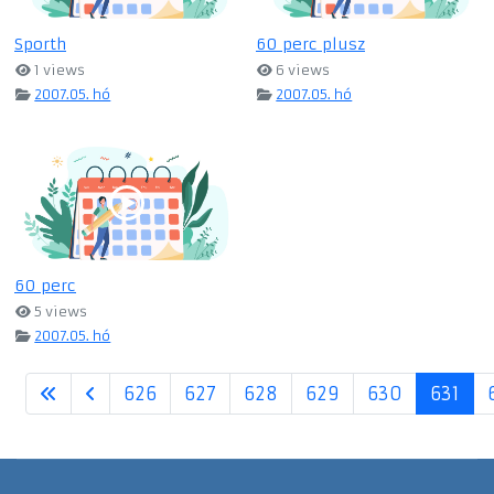
Sporth
60 perc plusz
1 views
6 views
2007.05. hó
2007.05. hó
60 perc
5 views
2007.05. hó
626
627
628
629
630
631