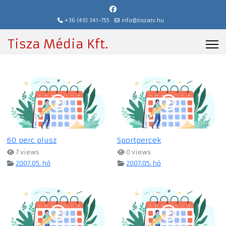
+36 (49) 341-755
info@tiszatv.hu
Tisza Média Kft.
60 perc plusz
Sportpercek
7 views
0 views
2007.05. hó
2007.05. hó