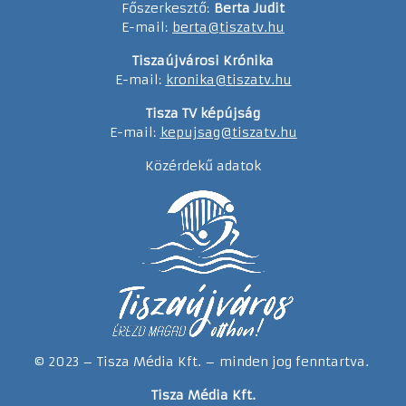
Főszerkesztő:
Berta Judit
E-mail:
berta@tiszatv.hu
Tiszaújvárosi Krónika
E-mail:
kronika@tiszatv.hu
Tisza TV képújság
E-mail:
kepujsag@tiszatv.hu
Közérdekű adatok
© 2023 – Tisza Média Kft. – minden jog fenntartva.
Tisza Média Kft.