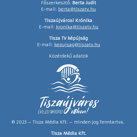
Főszerkesztő:
Berta Judit
E-mail:
berta@tiszatv.hu
Tiszaújvárosi Krónika
E-mail:
kronika@tiszatv.hu
Tisza TV képújság
E-mail:
kepujsag@tiszatv.hu
Közérdekű adatok
© 2023 – Tisza Média Kft. – minden jog fenntartva.
Tisza Média Kft.