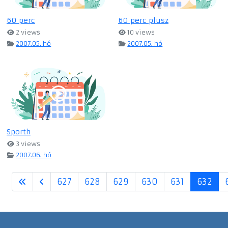
60 perc
60 perc plusz
2 views
10 views
2007.05. hó
2007.05. hó
Sporth
3 views
2007.06. hó
627
628
629
630
631
632