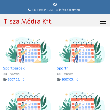
+36 (49) 341-755
info@tiszatv.hu
Tisza Média Kft.
Sportpercek
Sporth
0 views
0 views
2007.05. hó
2007.05. hó