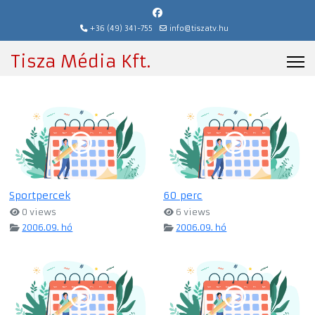
+36 (49) 341-755
info@tiszatv.hu
Tisza Média Kft.
Sportpercek
60 perc
0 views
6 views
2006.09. hó
2006.09. hó