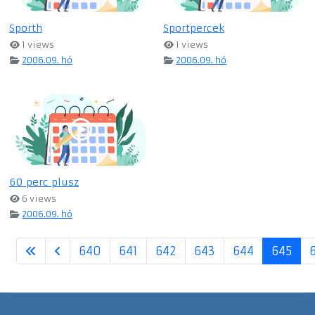
Sporth
Sportpercek
1 views
1 views
2006.09. hó
2006.09. hó
60 perc plusz
6 views
2006.09. hó
640
641
642
643
644
645