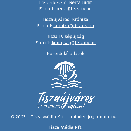
Főszerkesztő:
Berta Judit
E-mail:
berta@tiszatv.hu
Tiszaújvárosi Krónika
E-mail:
kronika@tiszatv.hu
Tisza TV képújság
E-mail:
kepujsag@tiszatv.hu
Közérdekű adatok
© 2023 – Tisza Média Kft. – minden jog fenntartva.
Tisza Média Kft.