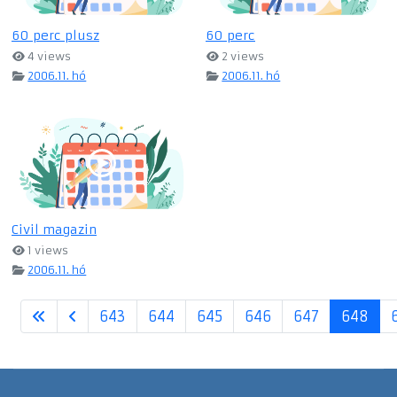
60 perc plusz
60 perc
4 views
2 views
2006.11. hó
2006.11. hó
Civil magazin
1 views
2006.11. hó
643
644
645
646
647
648