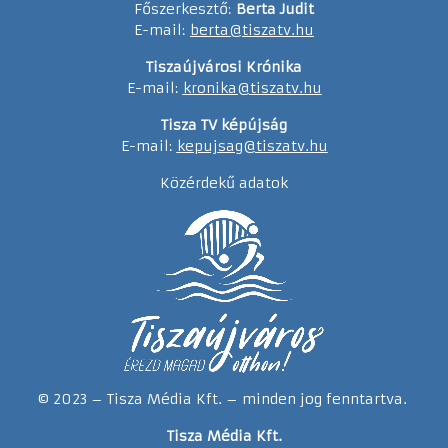
Főszerkesztő:
Berta Judit
E-mail:
berta@tiszatv.hu
Tiszaújvárosi Krónika
E-mail:
kronika@tiszatv.hu
Tisza TV képújság
E-mail:
kepujsag@tiszatv.hu
Közérdekű adatok
© 2023 – Tisza Média Kft. – minden jog fenntartva.
Tisza Média Kft.