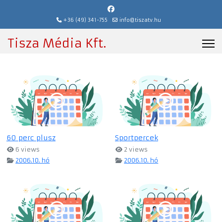
+36 (49) 341-755
info@tiszatv.hu
Tisza Média Kft.
60 perc plusz
Sportpercek
6 views
2 views
2006.10. hó
2006.10. hó