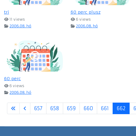
tri
60 perc plusz
11 views
6 views
2006.08. hó
2006.08. hó
60 perc
6 views
2006.08. hó
657
658
659
660
661
662