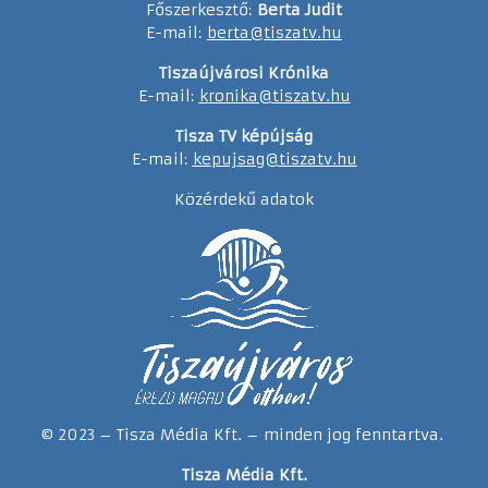
Főszerkesztő:
Berta Judit
E-mail:
berta@tiszatv.hu
Tiszaújvárosi Krónika
E-mail:
kronika@tiszatv.hu
Tisza TV képújság
E-mail:
kepujsag@tiszatv.hu
Közérdekű adatok
© 2023 – Tisza Média Kft. – minden jog fenntartva.
Tisza Média Kft.