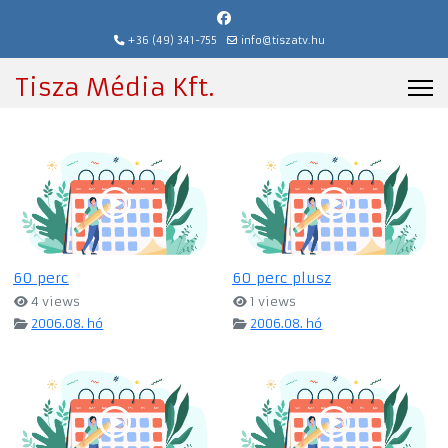
+36 (49) 341-755
info@tiszatv.hu
Tisza Média Kft.
60 perc
60 perc plusz
4 views
1 views
2006.08. hó
2006.08. hó