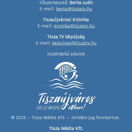
Főszerkesztő:
Berta Judit
E-mail:
berta@tiszatv.hu
Tiszaújvárosi Krónika
E-mail:
kronika@tiszatv.hu
Tisza TV képújság
E-mail:
kepujsag@tiszatv.hu
Közérdekű adatok
© 2023 – Tisza Média Kft. – minden jog fenntartva.
Tisza Média Kft.