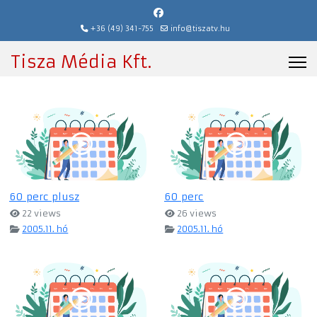
+36 (49) 341-755
info@tiszatv.hu
Tisza Média Kft.
60 perc plusz
60 perc
22 views
26 views
2005.11. hó
2005.11. hó