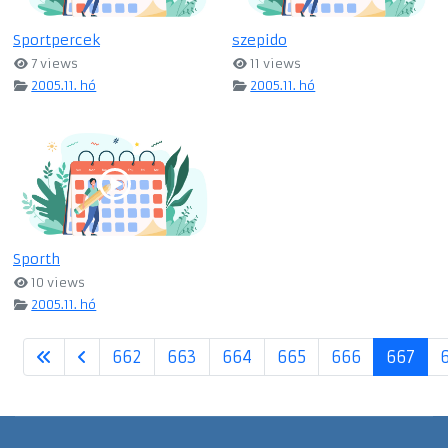
Sportpercek
szepido
7 views
11 views
2005.11. hó
2005.11. hó
Sporth
10 views
2005.11. hó
662
663
664
665
666
667