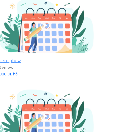
perc plusz
3 views
006.01. hó