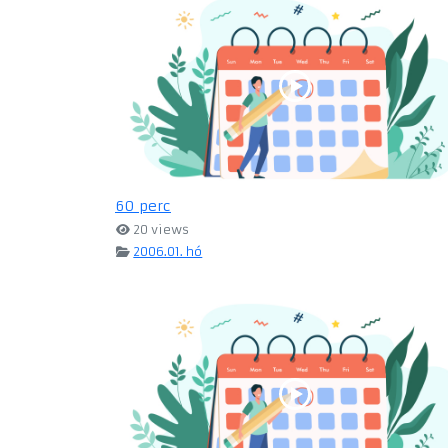
60 perc
20 views
2006.01. hó