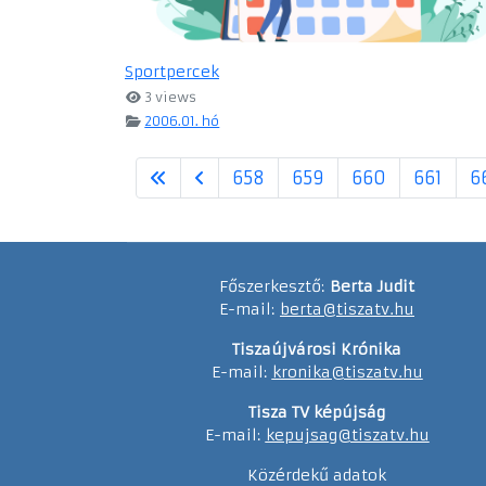
Sportpercek
3 views
2006.01. hó
658
659
660
661
6
Főszerkesztő:
Berta Judit
E-mail:
berta@tiszatv.hu
Tiszaújvárosi Krónika
E-mail:
kronika@tiszatv.hu
Tisza TV képújság
E-mail:
kepujsag@tiszatv.hu
Közérdekű adatok