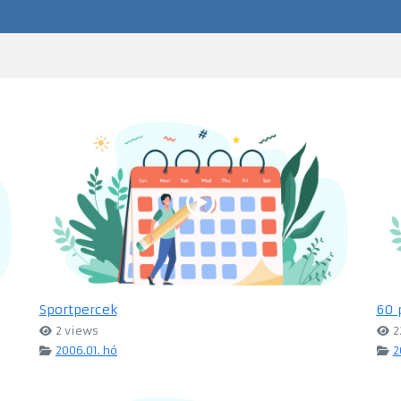
Sportpercek
60 
2 views
2
2006.01. hó
2