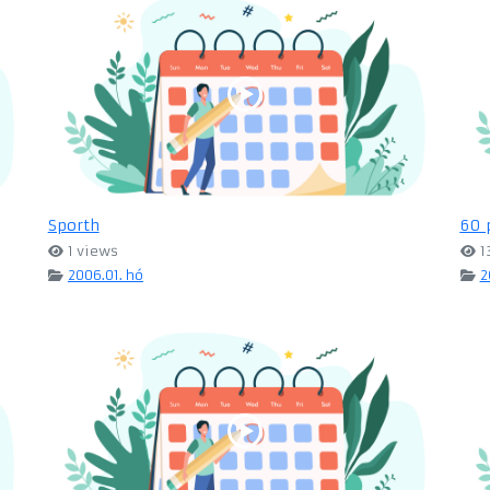
Sporth
60 
1 views
1
2006.01. hó
2