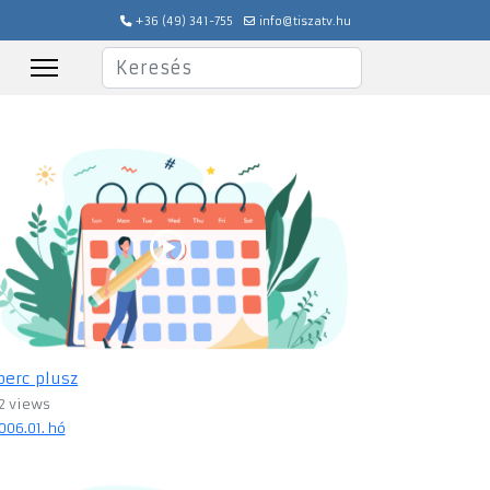
+36 (49) 341-755
info@tiszatv.hu
Keresés
perc plusz
2 views
006.01. hó