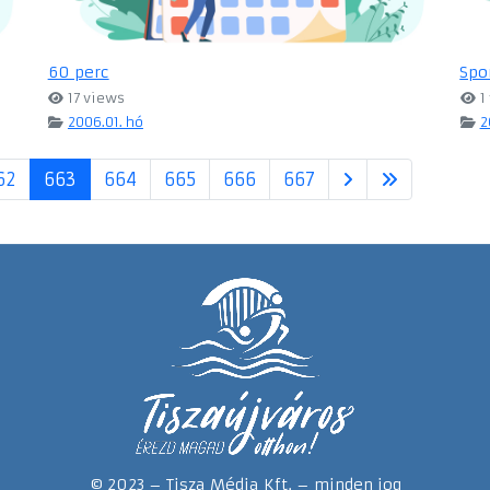
60 perc
Spo
17 views
1
2006.01. hó
2
62
663
664
665
666
667
© 2023 – Tisza Média Kft. – minden jog