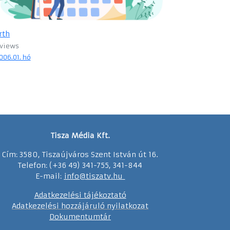
rth
 views
006.01. hó
Tisza Média Kft.
Cím: 3580, Tiszaújváros Szent István út 16.
Telefon: (+36 49) 341-755, 341-844
E-mail:
info@tiszatv.
h
u
Adatkezelési tájékoztató
Adatkezelési hozzájáruló nyilatkozat
Dokumentumtár