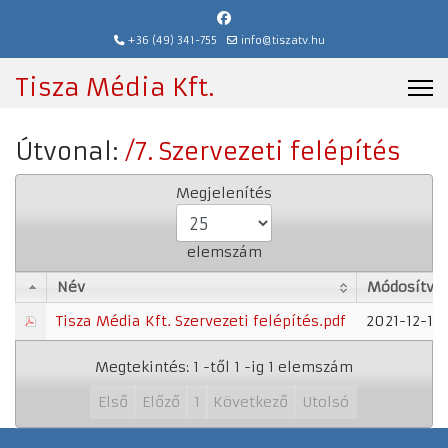
+36 (49) 341-755
info@tiszatv.hu
Tisza Média Kft.
Útvonal:
/7. Szervezeti felépítés
Megjelenítés
elemszám
Név
Módosítva
Név
Módosítva
Tisza Média Kft. Szervezeti felépítés.pdf
2021-12-15
Megtekintés: 1 -től 1 -ig 1 elemszám
Első
Előző
1
Következő
Utolsó