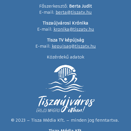
Főszerkesztő:
Berta Judit
E-mail:
berta@tiszatv.hu
Tiszaújvárosi Krónika
E-mail:
kronika@tiszatv.hu
Tisza TV képújság
E-mail:
kepujsag@tiszatv.hu
Közérdekű adatok
© 2023 – Tisza Média Kft. – minden jog fenntartva.
Tisza Média Kft.