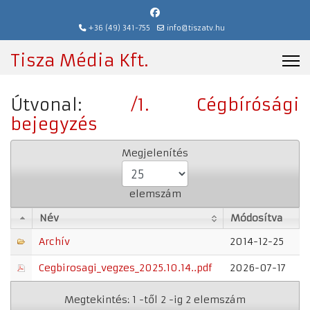
+36 (49) 341-755
info@tiszatv.hu
Tisza Média Kft.
Útvonal:
/1. Cégbírósági
bejegyzés
Megjelenítés
elemszám
Név
Módosítva
Név
Módosítva
Archív
2014-12-25
Cegbirosagi_vegzes_2025.10.14..pdf
2026-07-17
Megtekintés: 1 -től 2 -ig 2 elemszám