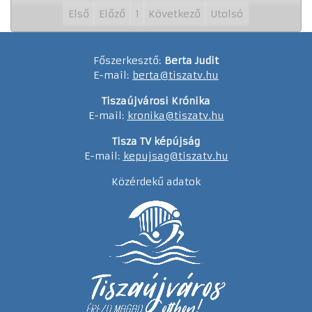
Első
Előző
1
Következő
Utolsó
Főszerkesztő:
Berta Judit
E-mail:
berta@tiszatv.hu
Tiszaújvárosi Krónika
E-mail:
kronika@tiszatv.hu
Tisza TV képújság
E-mail:
kepujsag@tiszatv.hu
Közérdekű adatok