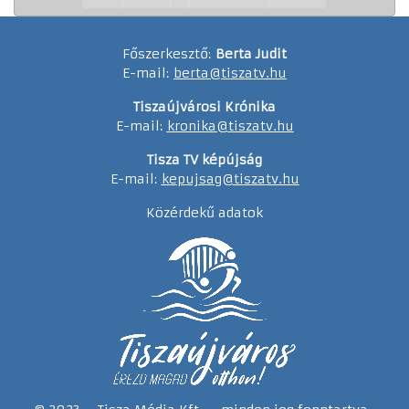
Főszerkesztő:
Berta Judit
E-mail:
berta@tiszatv.hu
Tiszaújvárosi Krónika
E-mail:
kronika@tiszatv.hu
Tisza TV képújság
E-mail:
kepujsag@tiszatv.hu
Közérdekű adatok