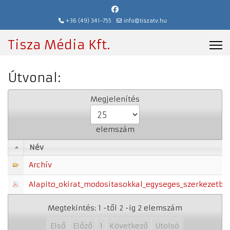
+36 (49) 341-755
info@tiszatv.hu
Tisza Média Kft.
Útvonal:
Megjelenítés
elemszám
Név
Név
Archív
Alapito_okirat_modositasokkal_egyseges_szerkezetben
Megtekintés: 1 -től 2 -ig 2 elemszám
Első
Előző
1
Következő
Utolsó