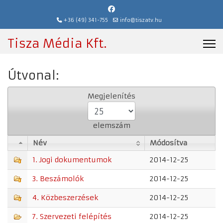
+36 (49) 341-755
info@tiszatv.hu
Tisza Média Kft.
Útvonal:
Megjelenítés
elemszám
Név
Módosítva
Név
Módosítva
1. Jogi dokumentumok
2014-12-25
3. Beszámolók
2014-12-25
4. Közbeszerzések
2014-12-25
7. Szervezeti felépítés
2014-12-25