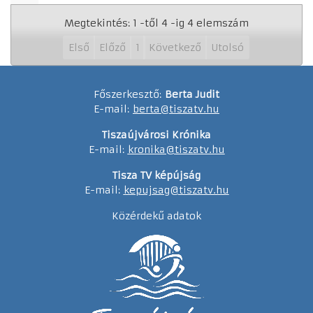
Megtekintés: 1 -től 4 -ig 4 elemszám
Első
Előző
1
Következő
Utolsó
Főszerkesztő:
Berta Judit
E-mail:
berta@tiszatv.hu
Tiszaújvárosi Krónika
E-mail:
kronika@tiszatv.hu
Tisza TV képújság
E-mail:
kepujsag@tiszatv.hu
Közérdekű adatok