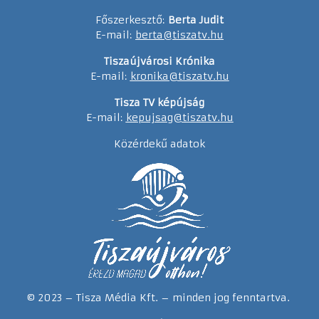
Főszerkesztő:
Berta Judit
E-mail:
berta@tiszatv.hu
Tiszaújvárosi Krónika
E-mail:
kronika@tiszatv.hu
Tisza TV képújság
E-mail:
kepujsag@tiszatv.hu
Közérdekű adatok
© 2023 – Tisza Média Kft. – minden jog fenntartva.