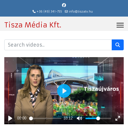
+36 (49) 341-755
info@tiszatv.hu
Tisza Média Kft.