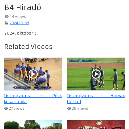
B4 Híradó
44 views
2024.10. hó
2024. október 5.
Related Videos
Tiszaújváros - Pécs
Tiszaújváros - Hatvan
kosárlabda
futball
27 views
29 views