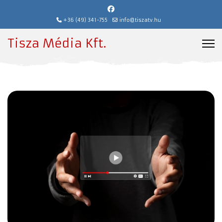
+36 (49) 341-755
info@tiszatv.hu
Tisza Média Kft.