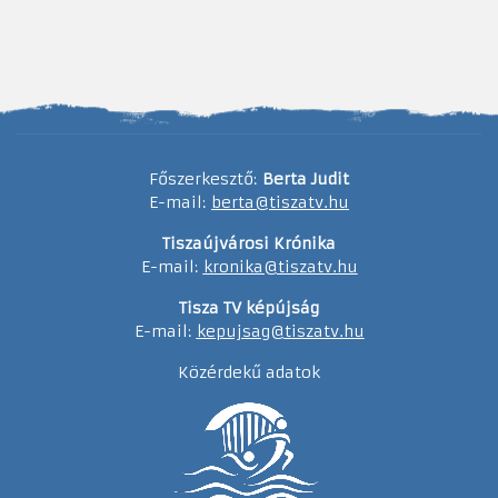
Főszerkesztő:
Berta Judit
E-mail:
berta@tiszatv.hu
Tiszaújvárosi Krónika
E-mail:
kronika@tiszatv.hu
Tisza TV képújság
E-mail:
kepujsag@tiszatv.hu
Közérdekű adatok