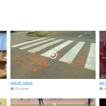
Hétről-Hétre
B4 
153 views
4