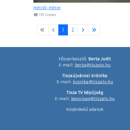
Hétről-Hétre
135 views
1
2
Főszerkesztő:
Berta Judit
E-mail:
berta@tiszatv.hu
Tiszaújvárosi Krónika
E-mail:
kronika@tiszatv.hu
Tisza TV képújság
E-mail:
kepujsag@tiszatv.hu
Közérdekű adatok