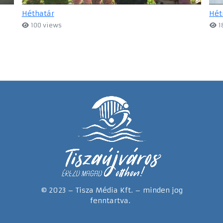
Héthatár
Hét
100 views
1
© 2023 – Tisza Média Kft. – minden jog
fenntartva.