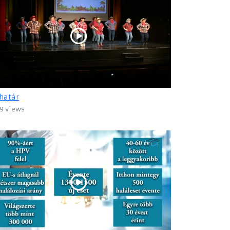
határ
9 views