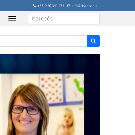
+36 (49) 341-755
info@tiszatv.hu
Keresés