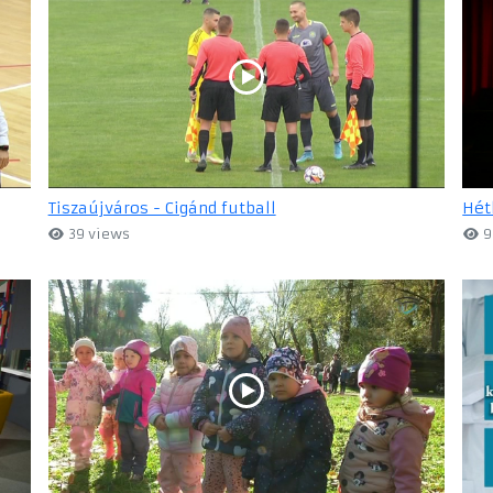
Tiszaújváros - Cigánd futball
Hét
39 views
9