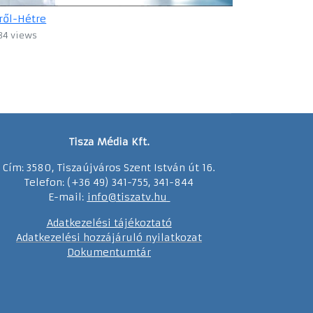
ről-Hétre
84 views
Tisza Média Kft.
Cím: 3580, Tiszaújváros Szent István út 16.
Telefon: (+36 49) 341-755, 341-844
E-mail:
info@tiszatv.
h
u
Adatkezelési tájékoztató
Adatkezelési hozzájáruló nyilatkozat
Dokumentumtár