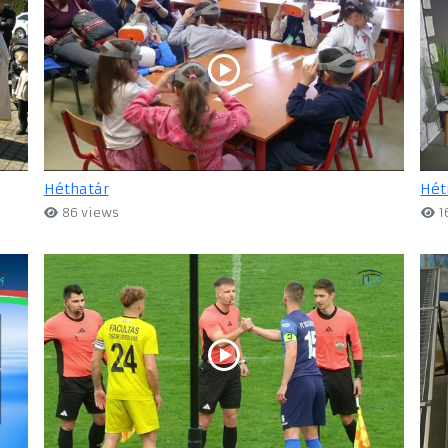
Héthatár
Hét
86 views
1