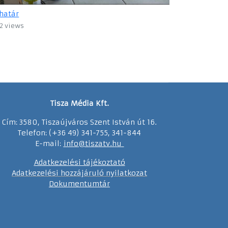
határ
2 views
Tisza Média Kft.
Cím: 3580, Tiszaújváros Szent István út 16.
Telefon: (+36 49) 341-755, 341-844
E-mail:
info@tiszatv.
h
u
Adatkezelési tájékoztató
Adatkezelési hozzájáruló nyilatkozat
Dokumentumtár