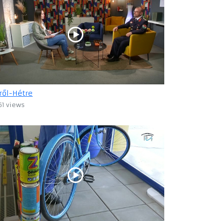
ről-Hétre
61 views