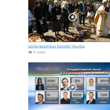
Görög katolikus húsvéti liturgia
71 views