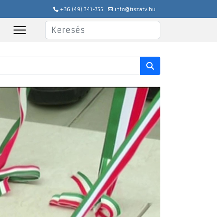
+36 (49) 341-755
info@tiszatv.hu
Keresés