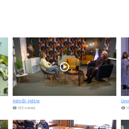
Hétről-Hétre
Ünn
103 views
1