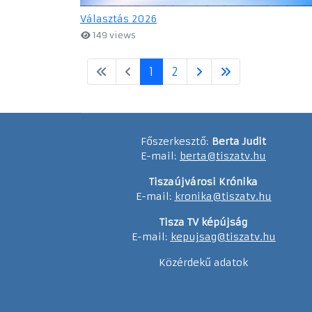
Választás 2026
149 views
1
2
Főszerkesztő:
Berta Judit
E-mail:
berta@tiszatv.hu
Tiszaújvárosi Krónika
E-mail:
kronika@tiszatv.hu
Tisza TV képújság
E-mail:
kepujsag@tiszatv.hu
Közérdekű adatok