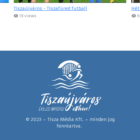
Tiszaújváros - Tiszafüred futball
Hét
19 views
6
© 2023 – Tisza Média Kft. – minden jog
fenntartva.