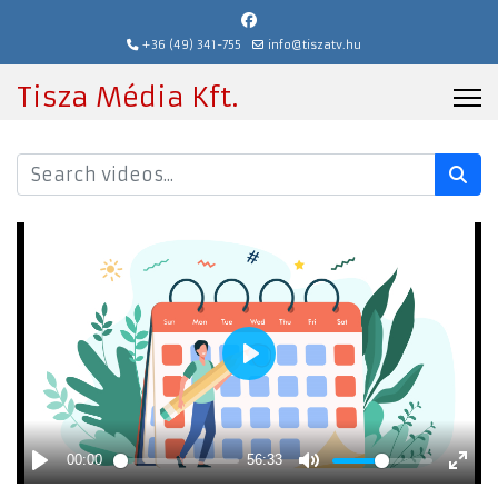
+36 (49) 341-755
info@tiszatv.hu
Tisza Média Kft.