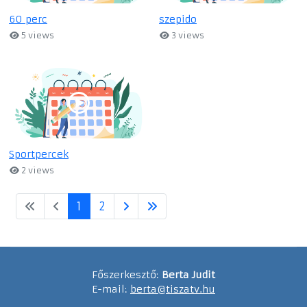
60 perc
szepido
5 views
3 views
Sportpercek
2 views
1
2
Főszerkesztő:
Berta Judit
E-mail:
berta@tiszatv.hu