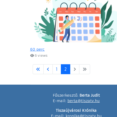
60 perc
6 views
1
2
Főszerkesztő:
Berta Judit
E-mail:
berta@tiszatv.hu
Tiszaújvárosi Krónika
E-mail:
kronika@tiszatv.hu