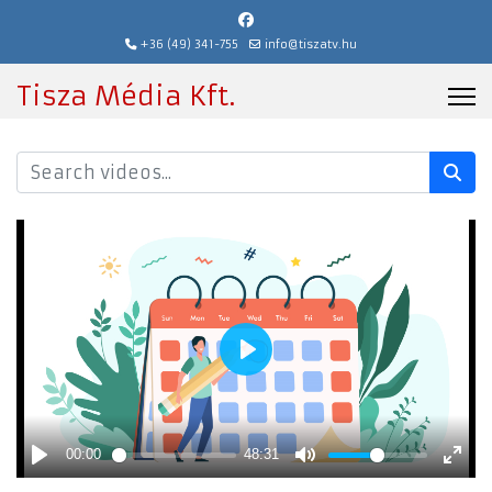
+36 (49) 341-755
info@tiszatv.hu
Tisza Média Kft.