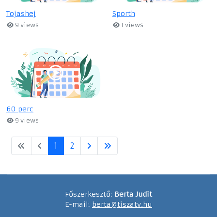
Tojashej
Sporth
9 views
1 views
60 perc
9 views
1
2
Főszerkesztő:
Berta Judit
E-mail:
berta@tiszatv.hu