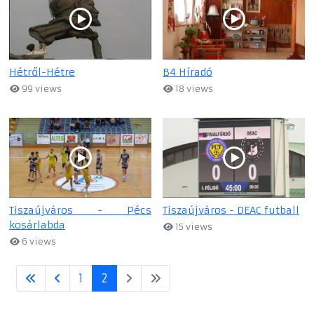
Hétről-Hétre
B4 Híradó
99 views
18 views
Tiszaújváros - Pécs
Tiszaújváros - DEAC futball
kosárlabda
15 views
6 views
1
2