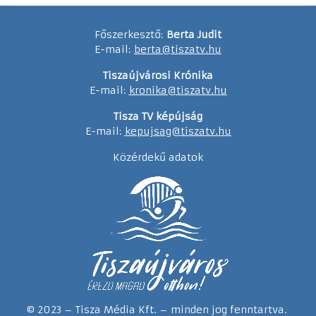
Főszerkesztő:
Berta Judit
E-mail:
berta@tiszatv.hu
Tiszaújvárosi Krónika
E-mail:
kronika@tiszatv.hu
Tisza TV képújság
E-mail:
kepujsag@tiszatv.hu
Közérdekű adatok
© 2023 – Tisza Média Kft. – minden jog fenntartva.