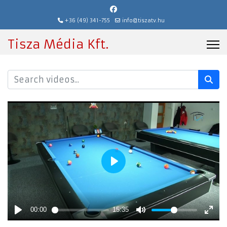
+36 (49) 341-755
info@tiszatv.hu
Tisza Média Kft.