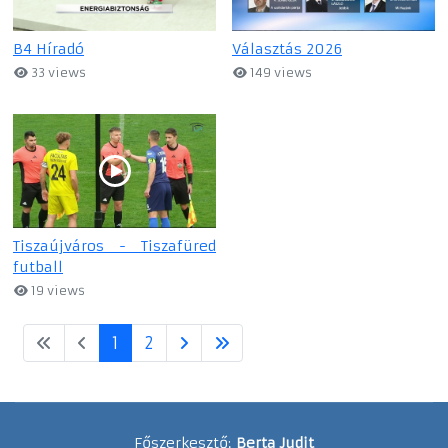
B4 Híradó
Választás 2026
33 views
149 views
Tiszaújváros - Tiszafüred
futball
19 views
1
2
Főszerkesztő:
Berta Judit