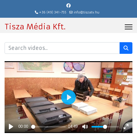
+36 (49) 341-755
info@tiszatv.hu
Tisza Média Kft.