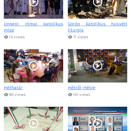
Ünnepi római katolikus
Görög katolikus húsvéti
mise
liturgia
19 views
71 views
Héthatár
Hétről-Hétre
86 views
161 views