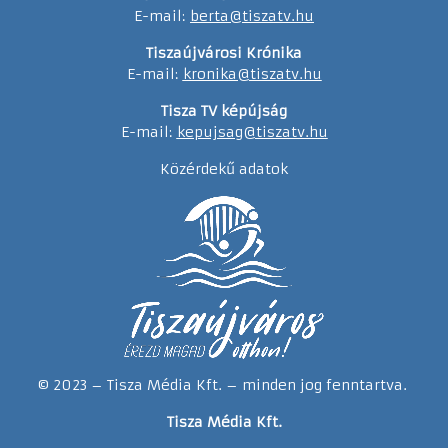
E-mail:
berta@tiszatv.hu
Tiszaújvárosi Krónika
E-mail:
kronika@tiszatv.hu
Tisza TV képújság
E-mail:
kepujsag@tiszatv.hu
Közérdekű adatok
© 2023 – Tisza Média Kft. – minden jog fenntartva.
Tisza Média Kft.