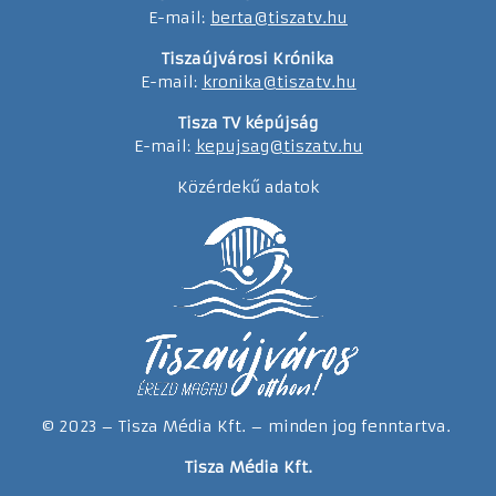
E-mail:
berta@tiszatv.hu
Tiszaújvárosi Krónika
E-mail:
kronika@tiszatv.hu
Tisza TV képújság
E-mail:
kepujsag@tiszatv.hu
Közérdekű adatok
© 2023 – Tisza Média Kft. – minden jog fenntartva.
Tisza Média Kft.