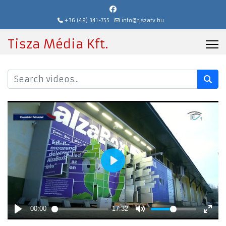
+36 (49) 341-755
info@tiszatv.hu
Tisza Média Kft.