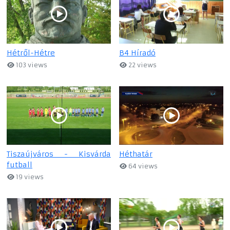
Hétről-Hétre
B4 Híradó
103 views
22 views
Tiszaújváros - Kisvárda
Héthatár
futball
64 views
19 views