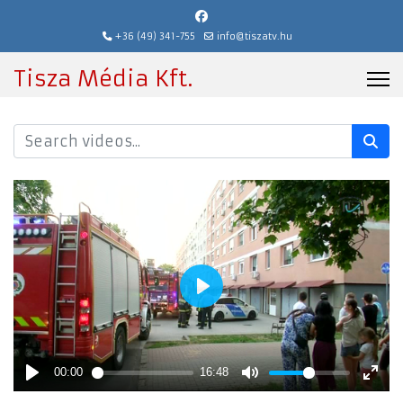
+36 (49) 341-755
info@tiszatv.hu
Tisza Média Kft.