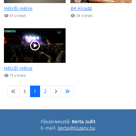
Hétről-Hétre
B4 Híradó
55 views
34 views
Hétről-Hétre
73 views
1
2
Főszerkesztő:
Berta Judit
E-mail:
berta@tiszatv.hu