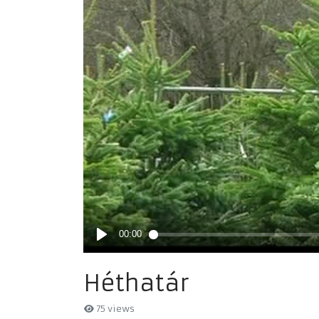
Héthatár
75 views