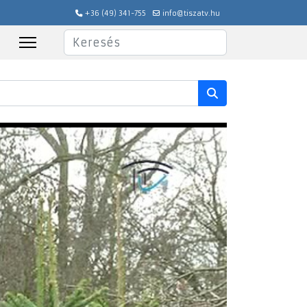
+36 (49) 341-755
info@tiszatv.hu
Keresés