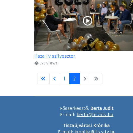
Tisza TV szilveszter
373 views
1
2
Főszerkesztő:
Berta Judit
E-mail:
berta@tiszatv.hu
Tiszaújvárosi Krónika
E-mail:
kronika@tiszatv.hu