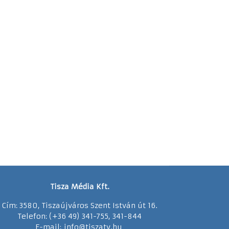
Tisza Média Kft.
Cím: 3580, Tiszaújváros Szent István út 16.
Telefon: (+36 49) 341-755, 341-844
E-mail:
info@tiszatv.
h
u