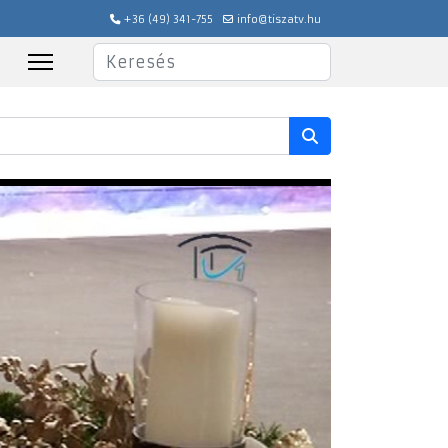
+36 (49) 341-755
info@tiszatv.hu
Keresés