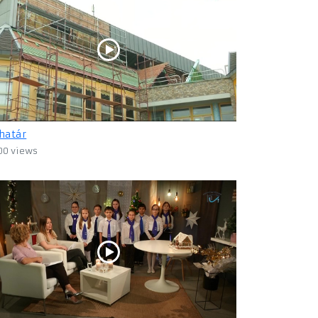
határ
00 views