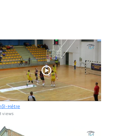
ről-Hétre
3 views