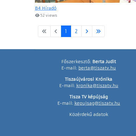
B4 Híradó
52 views
1
2
Főszerkesztő:
Berta Judit
E-mail:
berta@tiszatv.hu
Tiszaújvárosi Krónika
E-mail:
kronika@tiszatv.hu
Tisza TV képújság
E-mail:
kepujsag@tiszatv.hu
Közérdekű adatok