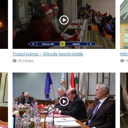
Tiszaújváros - Újbuda kosrárlabda
Hét
35 views
1