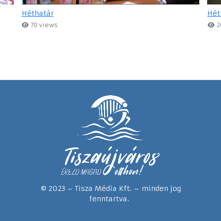
Héthatár
Hét
70 views
2
© 2023 – Tisza Média Kft. – minden jog
fenntartva.