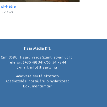
ről-Hétre
05 views
Tisza Média Kft.
Cím: 3580, Tiszaújváros Szent István út 16.
Telefon: (+36 49) 341-755, 341-844
E-mail:
info@tiszatv.
h
u
Adatkezelési tájékoztató
Adatkezelési hozzájáruló nyilatkozat
Dokumentumtár