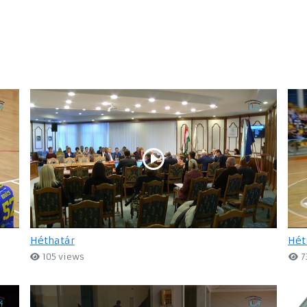
Héthatár
Hét
105 views
7