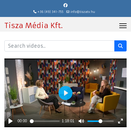
+36 (49) 341-755
info@tiszatv.hu
Tisza Média Kft.