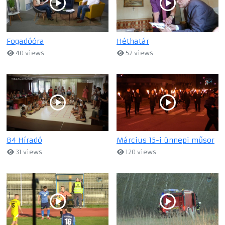
Fogadóóra
Héthatár
40 views
52 views
B4 Híradó
Március 15-i ünnepi műsor
31 views
120 views