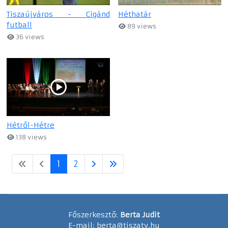
Tiszaújváros - Cigánd
Héthatár
futball
89 views
36 views
Hétről-Hétre
138 views
1
2
Főszerkesztő:
Berta Judit
E-mail:
berta@tiszatv.hu