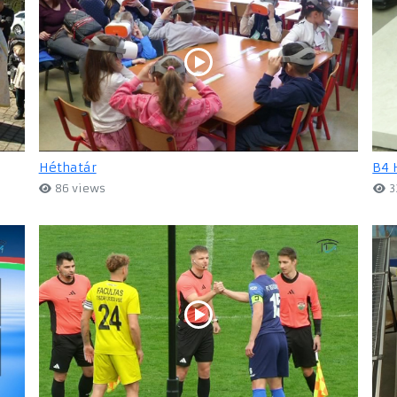
Héthatár
B4 
86 views
3