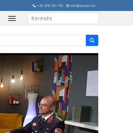
+36 (49) 341-755
info@tiszatv.hu
Keresés