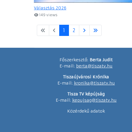
Választás 2026
149 views
1
2
Főszerkesztő:
Berta Judit
E-mail:
berta@tiszatv.hu
Tiszaújvárosi Krónika
E-mail:
kronika@tiszatv.hu
Tisza TV képújság
E-mail:
kepujsag@tiszatv.hu
Közérdekű adatok