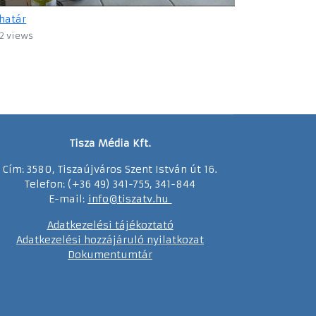
határ
2 views
Tisza Média Kft.
Cím: 3580, Tiszaújváros Szent István út 16.
Telefon: (+36 49) 341-755, 341-844
E-mail:
info@tiszatv.
h
u
Adatkezelési tájékoztató
Adatkezelési hozzájáruló nyilatkozat
Dokumentumtár