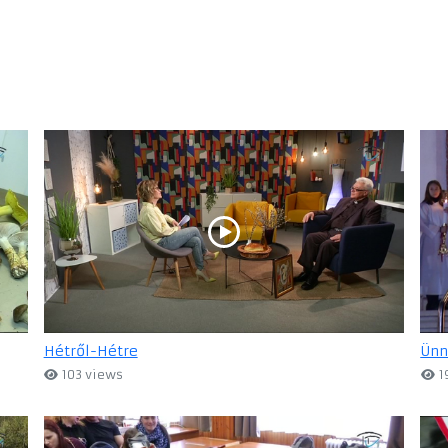
Hétről-Hétre
Ünn
103 views
1