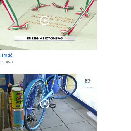
Híradó
3 views