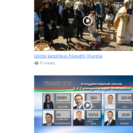
Görög katolikus húsvéti liturgia
71 views