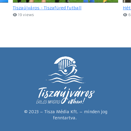
Tiszaújváros - Tiszafüred futball
Hét
19 views
6
© 2023 – Tisza Média Kft. – minden jog
fenntartva.