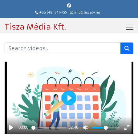
+36 (49) 341-755
info@tiszatv.hu
Tisza Média Kft.