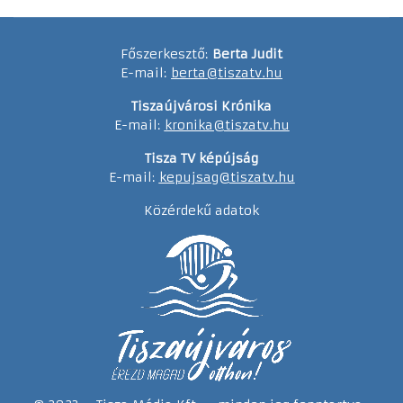
Főszerkesztő:
Berta Judit
E-mail:
berta@tiszatv.hu
Tiszaújvárosi Krónika
E-mail:
kronika@tiszatv.hu
Tisza TV képújság
E-mail:
kepujsag@tiszatv.hu
Közérdekű adatok