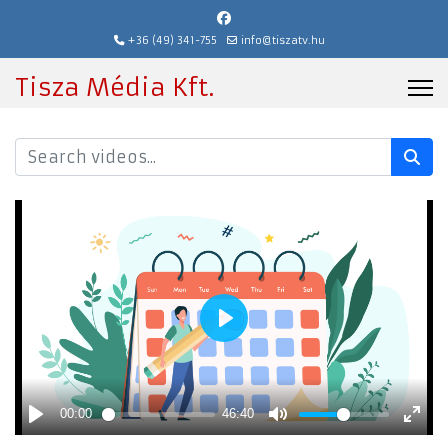
+36 (49) 341-755
info@tiszatv.hu
Tisza Média Kft.