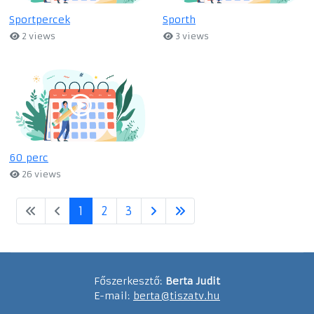
Sportpercek
Sporth
2 views
3 views
60 perc
26 views
1
2
3
Főszerkesztő:
Berta Judit
E-mail:
berta@tiszatv.hu