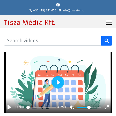
+36 (49) 341-755
info@tiszatv.hu
Tisza Média Kft.