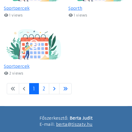
Sportpercek
Sporth
1 views
1 views
Sportpercek
2 views
1
2
Főszerkesztő:
Berta Judit
E-mail:
berta@tiszatv.hu