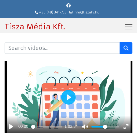
+36 (49) 341-755
info@tiszatv.hu
Tisza Média Kft.