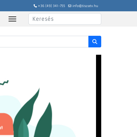
+36 (49) 341-755
info@tiszatv.hu
Keresés