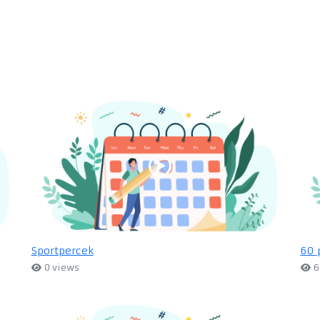
Sportpercek
60 
0 views
6