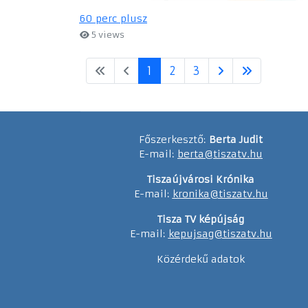
60 perc plusz
5 views
1
2
3
Főszerkesztő:
Berta Judit
E-mail:
berta@tiszatv.hu
Tiszaújvárosi Krónika
E-mail:
kronika@tiszatv.hu
Tisza TV képújság
E-mail:
kepujsag@tiszatv.hu
Közérdekű adatok