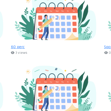
60 perc
Spo
3 views
0