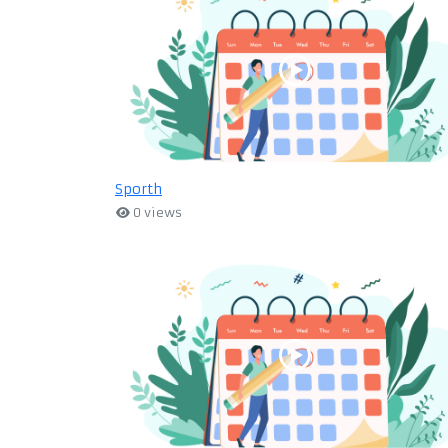
Sporth
0 views