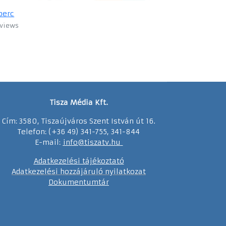
perc
 views
Tisza Média Kft.
Cím: 3580, Tiszaújváros Szent István út 16.
Telefon: (+36 49) 341-755, 341-844
E-mail:
info@tiszatv.
h
u
Adatkezelési tájékoztató
Adatkezelési hozzájáruló nyilatkozat
Dokumentumtár