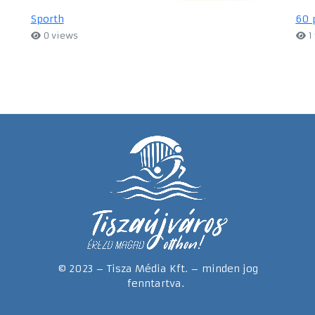
Sporth
60 
0 views
1
© 2023 – Tisza Média Kft. – minden jog
fenntartva.