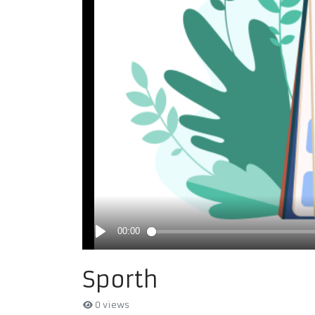
Sporth
0 views