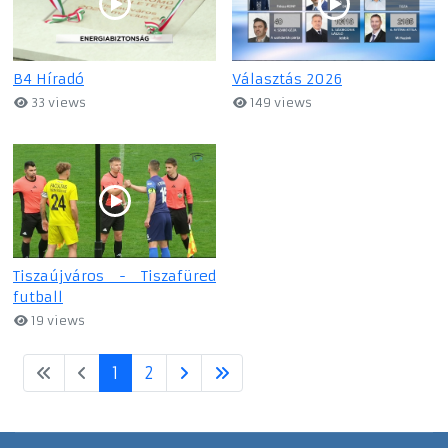
B4 Híradó
Választás 2026
33 views
149 views
Tiszaújváros - Tiszafüred
futball
19 views
1
2