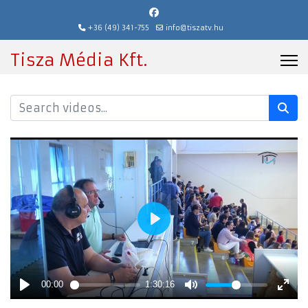
+36 (49) 341-755
info@tiszatv.hu
Tisza Média Kft.