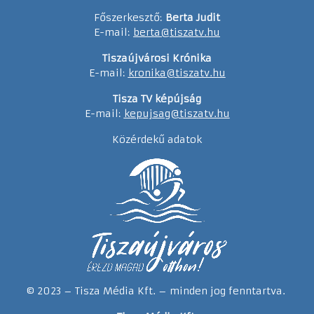
Főszerkesztő:
Berta Judit
E-mail:
berta@tiszatv.hu
Tiszaújvárosi Krónika
E-mail:
kronika@tiszatv.hu
Tisza TV képújság
E-mail:
kepujsag@tiszatv.hu
Közérdekű adatok
© 2023 – Tisza Média Kft. – minden jog fenntartva.