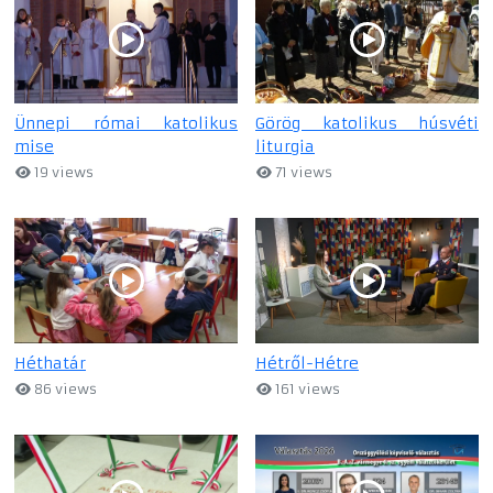
Ünnepi római katolikus
Görög katolikus húsvéti
mise
liturgia
19 views
71 views
Héthatár
Hétről-Hétre
86 views
161 views