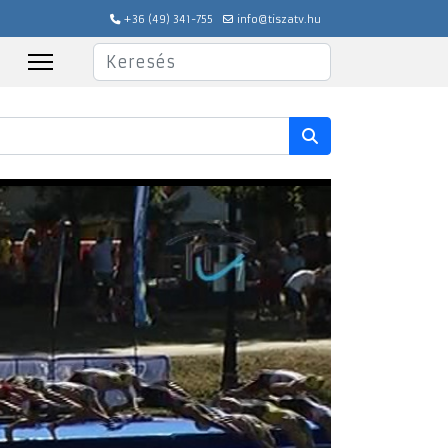
+36 (49) 341-755
info@tiszatv.hu
Keresés