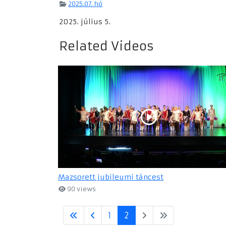
2025.07. hó
2025. július 5.
Related Videos
Mazsorett jubileumi táncest
90 views
1
2