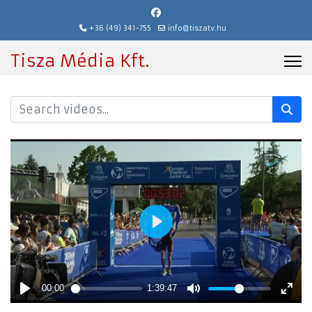
+36 (49) 341-755
info@tiszatv.hu
Tisza Média Kft.