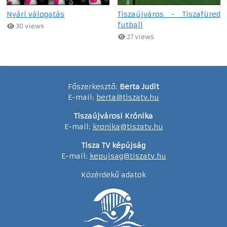
Nyári válogatás
Tiszaújváros - Tiszafüred
futball
30 views
27 views
Főszerkesztő:
Berta Judit
E-mail:
berta@tiszatv.hu
Tiszaújvárosi Krónika
E-mail:
kronika@tiszatv.hu
Tisza TV képújság
E-mail:
kepujsag@tiszatv.hu
Közérdekű adatok