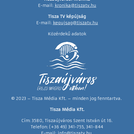
E-mail:
kronika@tiszatv.hu
Tisza TV képújság
E-mail:
kepujsag@tiszatv.hu
Közérdekű adatok
© 2023 – Tisza Média Kft. – minden jog fenntartva.
Tisza Média Kft.
Cím: 3580, Tiszaújváros Szent István út 16.
Telefon: (+36 49) 341-755, 341-844
E-mail:
info@tiszatv.
h
u