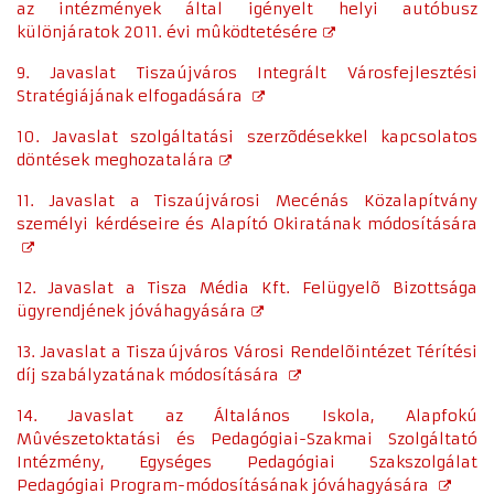
az intézmények által igényelt helyi autóbusz
különjáratok 2011. évi mûködtetésére
9. Javaslat Tiszaújváros Integrált Városfejlesztési
Stratégiájának elfogadására
10. Javaslat szolgáltatási szerzõdésekkel kapcsolatos
döntések meghozatalára
11. Javaslat a Tiszaújvárosi Mecénás Közalapítvány
személyi kérdéseire és Alapító Okiratának módosítására
12. Javaslat a Tisza Média Kft. Felügyelõ Bizottsága
ügyrendjének jóváhagyására
13. Javaslat a Tiszaújváros Városi Rendelõintézet Térítési
díj szabályzatának módosítására
14. Javaslat az Általános Iskola, Alapfokú
Mûvészetoktatási és Pedagógiai-Szakmai Szolgáltató
Intézmény, Egységes Pedagógiai Szakszolgálat
Pedagógiai Program-módosításának jóváhagyására