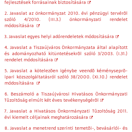
fejlesztések forrásainak biztosítására
2. Javaslat az önkormányzat 2010. évi pénzügyi tervérõl
szóló 4/2010. (III.3.) önkormányzati rendelet
módosítására
3. Javaslat egyes helyi adórendeletek módosítására
4. Javaslat a Tiszaújváros Önkormányzata által alapított
és adományozható kitüntetésekrõl szóló 3/2003. (I.31.)
rendelet módosítására
5. Javaslat a kötelezõen igénybe veendõ kéményseprõ-
ipari közszolgáltatásról szóló 38/2000. (XI.10.) rendelet
módosítására
6. Beszámoló a Tiszaújvárosi Hivatásos Önkormányzati
Tûzoltóság elmúlt két éves tevékenységérõl
7. Javaslat a Hivatásos Önkormányzati Tûzoltóság 2011.
évi kiemelt céljainak meghatározására
8. Javaslat a menetrend szerinti temetõi-, bevásárlói- és