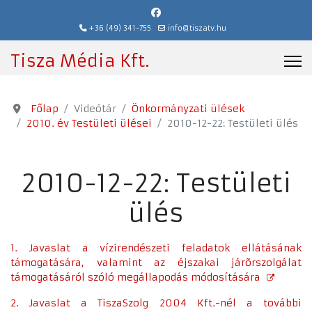
+36 (49) 341-755
info@tiszatv.hu
Tisza Média Kft.
Főlap
Videótár
Önkormányzati ülések
2010. év Testületi ülései
2010-12-22: Testületi ülés
2010-12-22: Testületi
ülés
1. Javaslat a vízirendészeti feladatok ellátásának
támogatására, valamint az éjszakai járõrszolgálat
támogatásáról szóló megállapodás módosítására
2. Javaslat a TiszaSzolg 2004 Kft.-nél a további