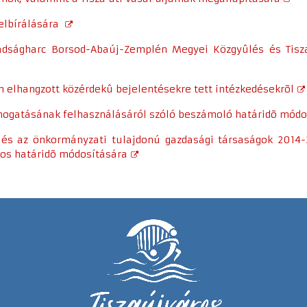
 elbírálására
badságharc Borsod-Abaúj-Zemplén Megyei Közgyûlés és Tisz
n elhangzott közérdekû bejelentésekre tett intézkedésekrõl
támogatásának felhasználásáról szóló beszámoló határidõ módo
 és az önkormányzati tulajdonú gazdasági társaságok 2014-
tos határidõ módosítására