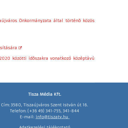
aújváros Önkormányzata által történõ közös
sítására
2020 közötti idõszakra vonatkozó középtávú
Tisza Média Kft.
Cím: 3580, Tiszaújváros Szent István út 16.
Telefon: (+36 49) 341-755, 341-844
E-mail:
info@tiszatv.
h
u
Adatkezelési tájékoztató