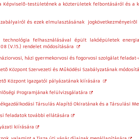
a Képviselõ-testületének a közterületek felbontásáról és a
õ szabályairól és ezek elmulasztásának jogkövetkezményeirõl
 technológia felhasználásával épült lakóépületek energi
08 (V.15.) rendelet módosítására
û háziorvosi, házi gyermekorvosi és fogorvosi szolgálat felada
tetõ Központ Szervezeti és Mûködési Szabályzatának módosít
etõ Központ igazgatói pályázatának kiírására
enlõségi Programjának felülvizsgálatára
adékgazdálkodási Társulás Alapító Okiratának és a Társulási
ási feladatok további ellátására
yázati kiírására
rnok, valamint a Tisza úti vásár díjainak megállapítására