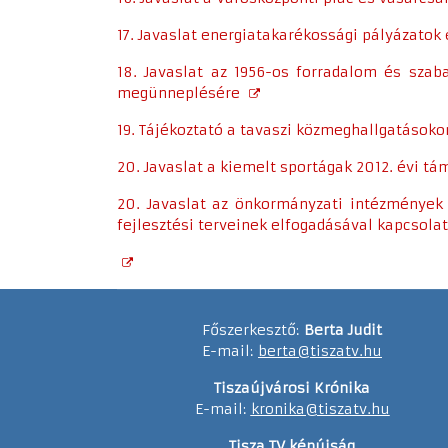
17. Javaslat energiatakarékossági pályázatok
18. Javaslat az 1956-os forradalom és sza
megünneplésére
19. Tájékoztató a tavaszi közmeghallgatásoko
20. Javaslat a kiemelt sportágak 2012. évi 
20. Javaslat az önkormányzati intézmények
fejlesztési terveinek elfogadásával kapcsola
Főszerkesztő:
Berta Judit
E-mail:
berta@tiszatv.hu
Tiszaújvárosi Krónika
E-mail:
kronika@tiszatv.hu
Tisza TV képújság