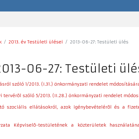
k
2013. év Testületi ülései
2013-06-27: Testületi ülés
2013-06-27: Testületi ülé
ásról szóló 1/2013. (I.31.) önkormányzati rendelet módosításár
i tervérõl szóló 5/2013. (II.28.) önkormányzati rendelet módo
 szociális ellátásokról, azok igénybevételérõl és a fizeten
zata Képviselõ-testületének a közterületek használatán