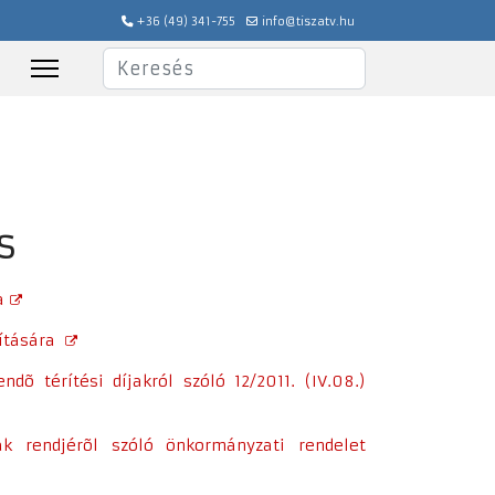
+36 (49) 341-755
info@tiszatv.hu
Keresés
s
a
sítására
dõ térítési díjakról szóló 12/2011. (IV.08.)
ak rendjérõl szóló önkormányzati rendelet