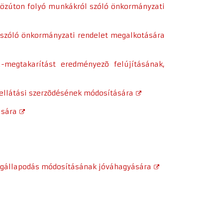
 közúton folyó munkákról szóló önkormányzati
 szóló önkormányzati rendelet megalkotására
a-megtakarítást eredményezõ felújításának,
t-ellátási szerzõdésének módosítására
ására
 Megállapodás módosításának jóváhagyására