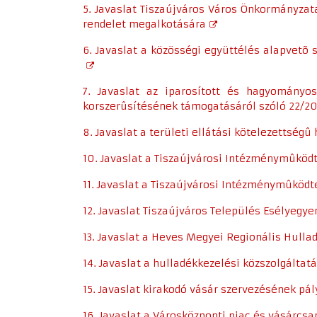
5. Javaslat Tiszaújváros Város Önkormányzat
rendelet megalkotására
6. Javaslat a közösségi együttélés alapvet
7. Javaslat az iparosított és hagyományos
korszerûsítésének támogatásáról szóló 22/20
8. Javaslat a területi ellátási kötelezettség
10. Javaslat a Tiszaújvárosi Intézménymûköd
11. Javaslat a Tiszaújvárosi Intézménymûködt
12. Javaslat Tiszaújváros Település Esélyegy
13. Javaslat a Heves Megyei Regionális Hull
14. Javaslat a hulladékkezelési közszolgáltat
15. Javaslat kirakodó vásár szervezésének pál
16. Javaslat a Városközponti piac és vásárcsa