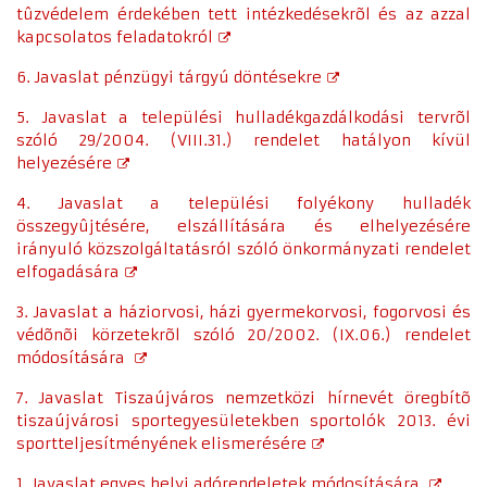
tûzvédelem érdekében tett intézkedésekrõl és az azzal
kapcsolatos feladatokról
6. Javaslat pénzügyi tárgyú döntésekre
5. Javaslat a települési hulladékgazdálkodási tervrõl
szóló 29/2004. (VIII.31.) rendelet hatályon kívül
helyezésére
4. Javaslat a települési folyékony hulladék
összegyûjtésére, elszállítására és elhelyezésére
irányuló közszolgáltatásról szóló önkormányzati rendelet
elfogadására
3. Javaslat a háziorvosi, házi gyermekorvosi, fogorvosi és
védõnõi körzetekrõl szóló 20/2002. (IX.06.) rendelet
módosítására
7. Javaslat Tiszaújváros nemzetközi hírnevét öregbítõ
tiszaújvárosi sportegyesületekben sportolók 2013. évi
sportteljesítményének elismerésére
1. Javaslat egyes helyi adórendeletek módosítására