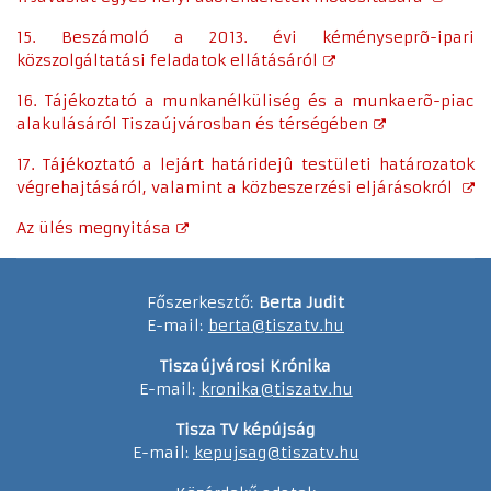
15. Beszámoló a 2013. évi kéményseprõ-ipari
közszolgáltatási feladatok ellátásáról
16. Tájékoztató a munkanélküliség és a munkaerõ-piac
alakulásáról Tiszaújvárosban és térségében
17. Tájékoztató a lejárt határidejû testületi határozatok
végrehajtásáról, valamint a közbeszerzési eljárásokról
Az ülés megnyitása
Főszerkesztő:
Berta Judit
E-mail:
berta@tiszatv.hu
Tiszaújvárosi Krónika
E-mail:
kronika@tiszatv.hu
Tisza TV képújság
E-mail:
kepujsag@tiszatv.hu