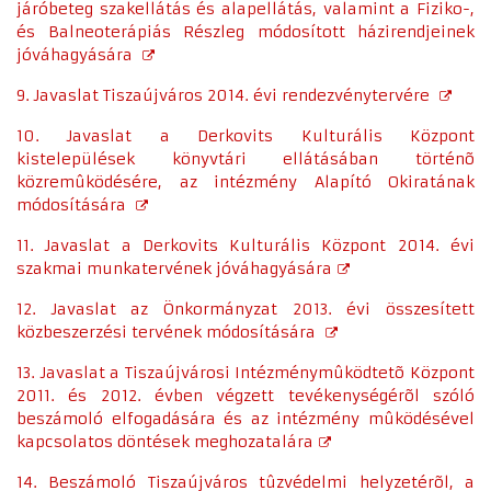
járóbeteg szakellátás és alapellátás, valamint a Fiziko-,
és Balneoterápiás Részleg módosított házirendjeinek
jóváhagyására
9. Javaslat Tiszaújváros 2014. évi rendezvénytervére
10. Javaslat a Derkovits Kulturális Központ
kistelepülések könyvtári ellátásában történõ
közremûködésére, az intézmény Alapító Okiratának
módosítására
11. Javaslat a Derkovits Kulturális Központ 2014. évi
szakmai munkatervének jóváhagyására
12. Javaslat az Önkormányzat 2013. évi összesített
közbeszerzési tervének módosítására
13. Javaslat a Tiszaújvárosi Intézménymûködtetõ Központ
2011. és 2012. évben végzett tevékenységérõl szóló
beszámoló elfogadására és az intézmény mûködésével
kapcsolatos döntések meghozatalára
14. Beszámoló Tiszaújváros tûzvédelmi helyzetérõl, a