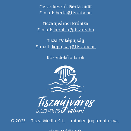
Főszerkesztő:
Berta Judit
E-mail:
berta@tiszatv.hu
Tiszaújvárosi Krónika
E-mail:
kronika@tiszatv.hu
Tisza TV képújság
E-mail:
kepujsag@tiszatv.hu
Közérdekű adatok
© 2023 – Tisza Média Kft. – minden jog fenntartva.