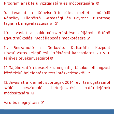
Programjának felülvizsgálatára és módosítására
9. Javaslat a Képviselõ-testület mellett mûködõ
Pénzügyi Ellenõrzõ, Gazdasági és Ügyrendi Bizottság
tagjának megválasztására
10. Javaslat a sakk népszerûsítése céljából történõ
Együttmûködési Megállapodás megkötésére
11. Beszámoló a Derkovits Kulturális Központ
Tiszaújváros Települési Értéktárral kapcsolatos 2015. I.
féléves tevékenységérõl
12. Tájékoztató a tavaszi közmeghallgatásokon elhangzott
közérdekû bejelentésre tett intézkedésekrõl
13. Javaslat a kiemelt sportágak 2014. évi támogatásáról
szóló beszámoló beterjesztési határidejének
módosítására
Az ülés megnyitása