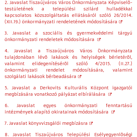
2. Javaslat Tiszaújváros Város Önkormányzata Képviselõ-
testületének a települési szilárd hulladékkal
kapcsolatos közszolgáltatás ellátásáról szóló 26/2014.
(XII.19.) önkormányzati rendeletének módosítására
3. Javaslat a szociális és gyermekvédelmi tárgyú
önkormányzati rendeletek módosítására
4. Javaslat a Tiszaújváros Város Önkormányzata
tulajdonában lévõ lakások és helyiségek bérletérõl,
valamint elidegenítésérõl szóló 4/2015. (II.27.)
önkormányzati rendelet módosítására, valamint
szolgálati lakások bérbeadására
5. Javaslat a Derkovits Kulturális Központ igazgatói
megbízására vonatkozó pályázat elbírálására
6. Javaslat egyes önkormányzati fenntartású
intézmények alapító okiratainak módosítására
7. Javaslat könyvvizsgálói megbízásra
8. Javaslat Tiszaújváros Települési Esélyegyenlõségi