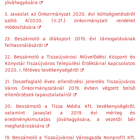
jóváhagyására
3. Javaslat az Önkormányzat 2020. évi költségvetésérõl
szóló 4/2020. (II.27.)
önkormányzati rendelet
módosítására
23. Beszámoló a diáksport 2019. évi támogatásának
felhasználásáról
22. Beszámoló a Tiszaújvárosi Mûvelõdési Központ és
Könyvtár Tiszaújváros Települési Értéktárral kapcsolatos
2020. I. féléves tevékenységérõl
21. Összefoglaló éves ellenõrzési jelentés Tiszaújváros
Város Önkormányzatánál 2019. évben végzett belsõ
ellenõrzések tapasztalatairól
20. Beszámoló a Tisza Média Kft. tevékenységérõl,
valamint javaslat a 2019. évi mérleg és
eredménykimutatás jóváhagyására, a vezetõi bér
meghatározására
19. Beszámoló a Tiszaújvárosi Városgazda Nonprofit Kft.