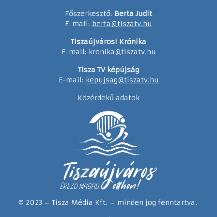
Főszerkesztő:
Berta Judit
E-mail:
berta@tiszatv.hu
Tiszaújvárosi Krónika
E-mail:
kronika@tiszatv.hu
Tisza TV képújság
E-mail:
kepujsag@tiszatv.hu
Közérdekű adatok
© 2023 – Tisza Média Kft. – minden jog fenntartva.