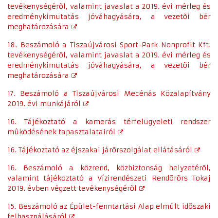
tevékenységérõl, valamint javaslat a 2019. évi mérleg és
eredménykimutatás jóváhagyására, a vezetõi bér
meghatározására
18. Beszámoló a Tiszaújvárosi Sport-Park Nonprofit Kft.
tevékenységérõl, valamint javaslat a 2019. évi mérleg és
eredménykimutatás jóváhagyására, a vezetõi bér
meghatározására
17. Beszámoló a Tiszaújvárosi Mecénás Közalapítvány
2019. évi munkájáról
16. Tájékoztató a kamerás térfelügyeleti rendszer
mûködésének tapasztalatairól
16. Tájékoztató az éjszakai járõrszolgálat ellátásáról
16. Beszámoló a közrend, közbiztonság helyzetérõl,
valamint tájékoztató a Vízirendészeti Rendõrõrs Tokaj
2019. évben végzett tevékenységérõl
15. Beszámoló az Épület-fenntartási Alap elmúlt idõszaki
felhasználásáról