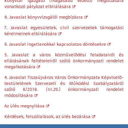
Könyvtár igazgató (magasabb vezetõ) megbízására
vonatkozó pályázat elbírálására
8. Javaslat könyvvizsgálói megbízásra
7. Javaslat egyesületek, civil szervezetek támogatási
kérelmeinek elbírálására
6. Javaslat ingatlanokkal kapcsolatos döntésekre
5. Javaslat a város közmûvelõdési feladatairól és
ellátásának feltételeirõl szóló önkormányzati rendelet
megalkotására
4. Javaslat Tiszaújváros Város Önkormányzata Képviselõ-
testületének Szervezeti és Mûködési Szabályzatáról
szóló 8/2018. (III.29.) önkormányzati rendelet
módosítására
Az ülés megnyitása
Kérdések, felszólalások, az ülés bezárása