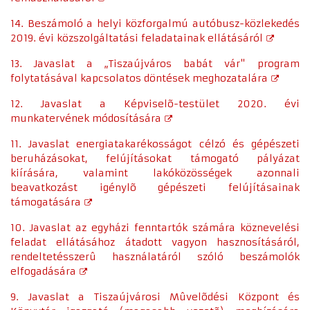
14. Beszámoló a helyi közforgalmú autóbusz-közlekedés
2019. évi közszolgáltatási feladatainak ellátásáról
13. Javaslat a „Tiszaújváros babát vár" program
folytatásával kapcsolatos döntések meghozatalára
12. Javaslat a Képviselõ-testület 2020. évi
munkatervének módosítására
11. Javaslat energiatakarékosságot célzó és gépészeti
beruházásokat, felújításokat támogató pályázat
kiírására, valamint lakóközösségek azonnali
beavatkozást igénylõ gépészeti felújításainak
támogatására
10. Javaslat az egyházi fenntartók számára köznevelési
feladat ellátásához átadott vagyon hasznosításáról,
rendeltetésszerû használatáról szóló beszámolók
elfogadására
9. Javaslat a Tiszaújvárosi Mûvelõdési Központ és