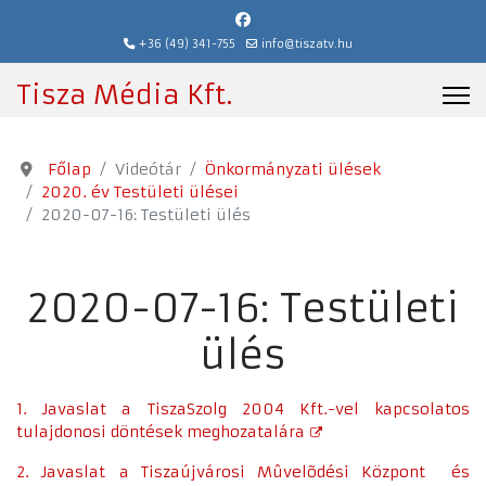
+36 (49) 341-755
info@tiszatv.hu
Tisza Média Kft.
Főlap
Videótár
Önkormányzati ülések
2020. év Testületi ülései
2020-07-16: Testületi ülés
2020-07-16: Testületi
ülés
1. Javaslat a TiszaSzolg 2004 Kft.-vel kapcsolatos
tulajdonosi döntések meghozatalára
2. Javaslat a Tiszaújvárosi Mûvelõdési Központ és