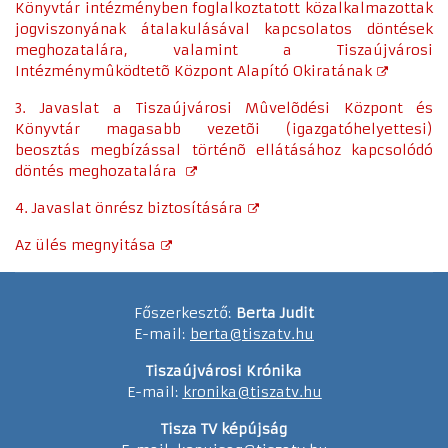
Könyvtár intézményben foglalkoztatott közalkalmazottak
jogviszonyának átalakulásával kapcsolatos döntések
meghozatalára, valamint a Tiszaújvárosi
Intézménymûködtetõ Központ Alapító Okiratának
3. Javaslat a Tiszaújvárosi Mûvelõdési Központ és
Könyvtár magasabb vezetõi (igazgatóhelyettesi)
beosztás megbízással történõ ellátásához kapcsolódó
döntés meghozatalára
4. Javaslat önrész biztosítására
Az ülés megnyitása
Főszerkesztő:
Berta Judit
E-mail:
berta@tiszatv.hu
Tiszaújvárosi Krónika
E-mail:
kronika@tiszatv.hu
Tisza TV képújság